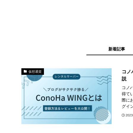
新着記事
コノ
仮想通貨
説
コノハ
得てい
際に
グイ
202