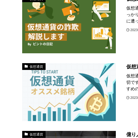
仮想
っか
に遭
202
仮想
仮想通貨
仮想
切で
すめ
202
億り
仮想通貨