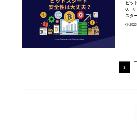
ビッ
0、
スタ
202
1