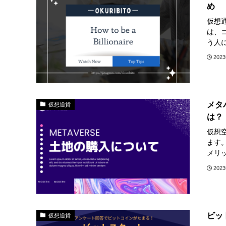
め
仮想
は、
う人
202
メタ
仮想通貨
は？
仮想
ます
メリ
202
ビッ
仮想通貨