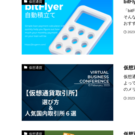
bi
仮想通貨
「bi
そんな
おす
202
仮想
仮想通貨
仮想
よっ
のメ
202
仮想
仮想通貨