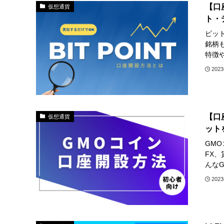
【口
仮想通貨
ト・
ビッ
銘柄
特徴
202
【口
仮想通貨
ット
GM
FX
んな
202