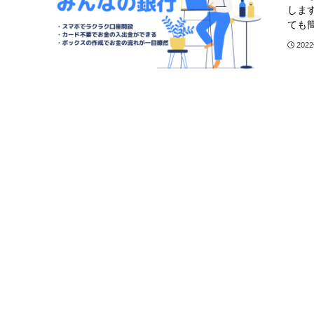
しま
ても
202