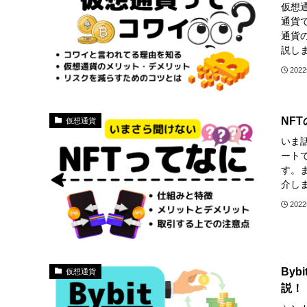
仮想
通貨
通貨
説し
202
NF
仮想通貨
いま
ート
す。
介し
202
By
仮想通貨
説！