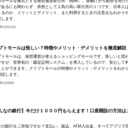
ガポールを拠点とする仮想通貨取引所「Bybit」。金融庁から勧告を受け
があるにも関わらず、依然として人気の高い取引所の１つです。日本人
きるのか、メリットとデメリット、また利用するときの注意点もわかり
説します。
2年12月11日
プトモールは怪しい？特徴やメリット・デメリットを徹底解説
プトモールは、仮想通貨が使えるショッピングモールです。怪しいと思
ですが、世界初の「鑑定証明システム」を導入しているので、安心して
ことができます。クリプトモールの特徴やメリット・デメリットをわか
解説します。
2年12月8日
んなの銀行】今だけ１０００円もらえます！口座開設の方法は
なの銀行をご存知ですか？支払い、振込、ATM入出金、すべてアプリで