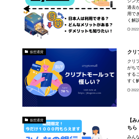
シン
過去
用で
く解
202
クリ
仮想通貨
クリ
がち
する
すく
202
【み
仮想通貨
ちら
みん