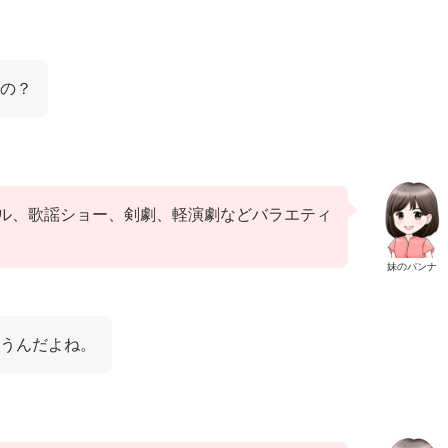
の？
ル、歌謡ショー、剣劇、軽演劇などバラエティ
妹のパンナ
うんだよね。