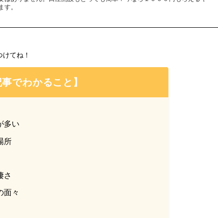
ます。
つけてね！
記事でわかること】
が多い
場所
凄さ
の面々