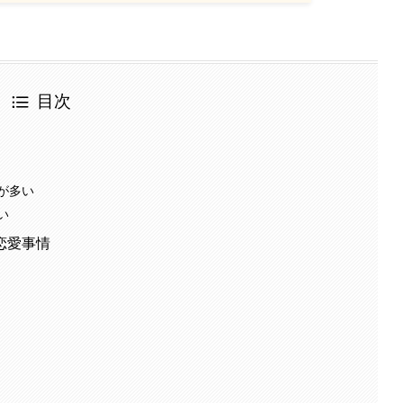
目次
が多い
い
恋愛事情