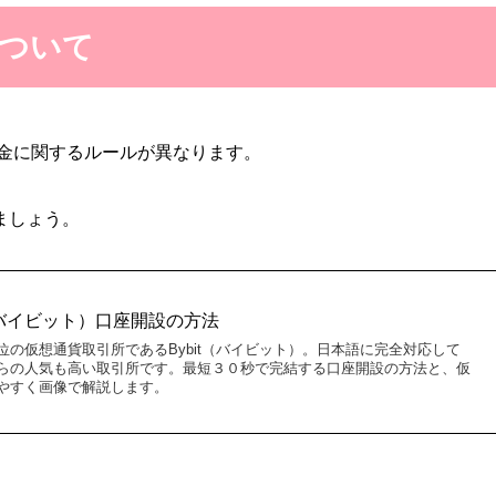
について
出金に関するルールが異なります。
ましょう。
t（バイビット）口座開設の方法
の仮想通貨取引所であるBybit（バイビット）。日本語に完全対応して
らの人気も高い取引所です。最短３０秒で完結する口座開設の方法と、仮
やすく画像で解説します。