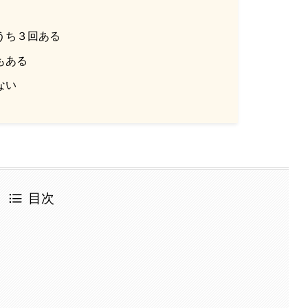
うち３回ある
もある
ない
目次